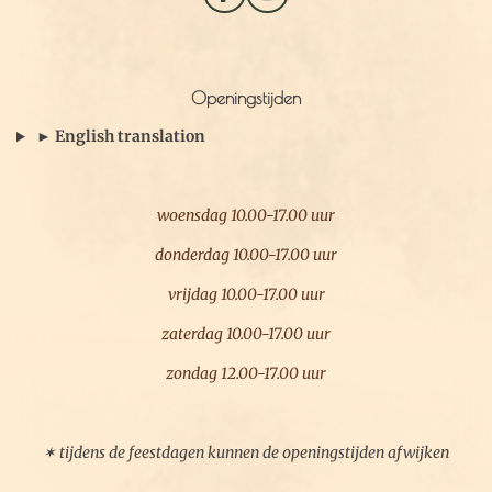
a
n
c
s
e
t
b
a
Openingstijden
o
g
o
r
► English translation
k
a
m
woensdag 10.00-17.00 uur
donderdag 10.00-17.00 uur
vrijdag 10.00-17.00 uur
zaterdag 10.00-17.00 uur
zondag 12.00-17.00 uur
✶ tijdens de feestdagen kunnen de openingstijden afwijken