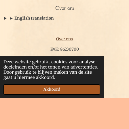
Over ons
► English translation
Over ons
KvK: 86230700
BTW: NL004211458B89
Deze website gebruikt cookies voor analyse-
doeleinden en/of het tonen van advertenties.
IBAN: NL67RABO0304178918
Door gebruik te blijven maken van de site
gaat u hiermee akkoord.
Akkoord
routebeschrijving