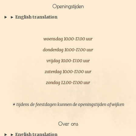
b
a
Openingstijden
o
g
o
r
► English translation
k
a
m
woensdag 10.00-17.00 uur
donderdag 10.00-17.00 uur
vrijdag 10.00-17.00 uur
zaterdag 10.00-17.00 uur
zondag 12.00-17.00 uur
✶ tijdens de feestdagen kunnen de openingstijden afwijken
Over ons
► English translation