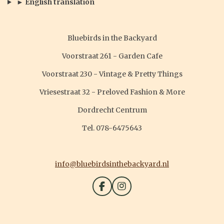
► English translation
Bluebirds in the Backyard
Voorstraat 261 - Garden Cafe
Voorstraat 230 - Vintage & Pretty Things
Vriesestraat 32 - Preloved Fashion & More
Dordrecht Centrum
Tel. 078-6475643
info@bluebirdsinthebackyard.nl
F
I
a
n
c
s
e
t