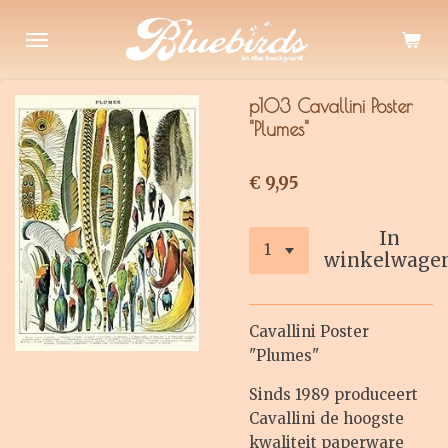
Ga
direct
naar
de
p103 Cavallini Poster
hoofdinhoud
"Plumes"
€ 9,95
In
winkelwage
Cavallini Poster
"Plumes"
Sinds 1989 produceert
Cavallini de hoogste
kwaliteit paperware