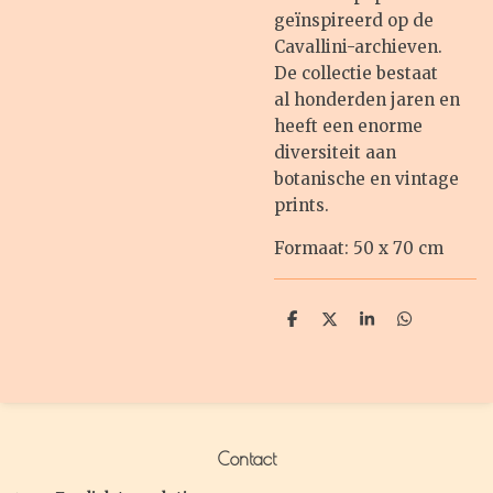
geïnspireerd op de
Cavallini-archieven.
De collectie bestaat
al honderden jaren en
heeft een enorme
diversiteit aan
botanische en vintage
prints.
Formaat: 50 x 70 cm
D
D
S
D
e
e
h
e
l
e
a
l
e
l
r
e
n
e
n
Contact