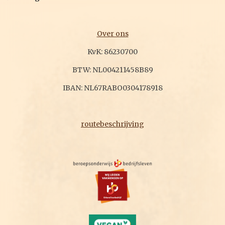
Over ons
KvK: 86230700
BTW: NL004211458B89
IBAN: NL67RABO0304178918
routebeschrijving