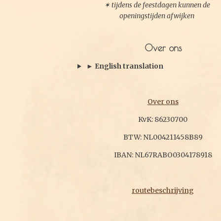
✶ tijdens de feestdagen kunnen de
openingstijden afwijken
Over ons
► English translation
Over ons
KvK: 86230700
BTW: NL004211458B89
IBAN: NL67RABO0304178918
routebeschrijving