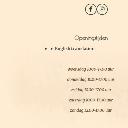
F
I
a
n
c
s
e
t
b
a
o
g
Openingstijden
o
r
k
a
► English translation
m
woensdag 10.00-17.00 uur
donderdag 10.00-17.00 uur
vrijdag 10.00-17.00 uur
zaterdag 10.00-17.00 uur
zondag 12.00-17.00 uur