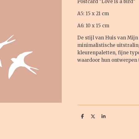
Postcard "Love is a bird"
A5: 15 x 21 cm
A6: 10 x 15 cm
De stijl van Huis van Mij
minimalistische uitstrali
kleurenpaletten, fijne typo
waardoor hun ontwerpen ti
D
D
S
e
e
h
l
e
a
e
l
r
n
e