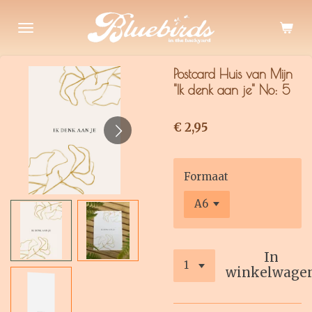
Ga
direct
naar
de
Postcard Huis van Mijn
hoofdinhoud
"Ik denk aan je" No: 5
€ 2,95
Formaat
In
winkelwage