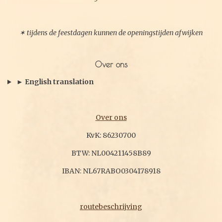
✶ tijdens de feestdagen kunnen de openingstijden afwijken
Over ons
► English translation
Over ons
KvK: 86230700
BTW: NL004211458B89
IBAN: NL67RABO0304178918
routebeschrijving