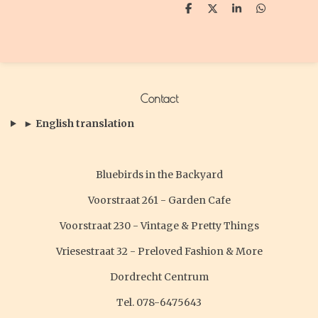
D
D
S
D
e
e
h
e
l
e
a
l
e
l
r
e
n
e
n
Contact
► English translation
Bluebirds in the Backyard
Voorstraat 261 - Garden Cafe
Voorstraat 230 - Vintage & Pretty Things
Vriesestraat 32 - Preloved Fashion & More
Dordrecht Centrum
Tel. 078-6475643