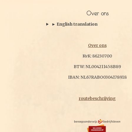
Over ons
► English translation
Over ons
KvK: 86230700
BTW: NL004211458B89
IBAN: NL67RABO0304178918
routebeschrijving