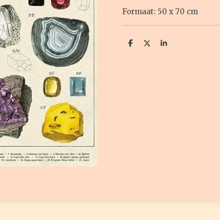
Formaat: 50 x 70 cm
D
D
S
e
e
h
l
e
a
e
l
r
n
e