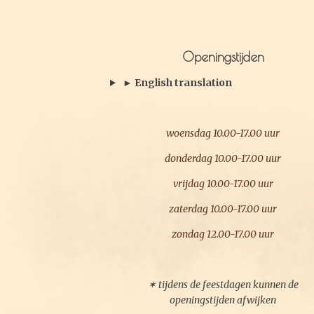
a
n
c
s
e
t
b
a
o
g
Openingstijden
o
r
k
a
► English translation
m
woensdag 10.00-17.00 uur
donderdag 10.00-17.00 uur
vrijdag 10.00-17.00 uur
zaterdag 10.00-17.00 uur
zondag 12.00-17.00 uur
✶ tijdens de feestdagen kunnen de
openingstijden afwijken