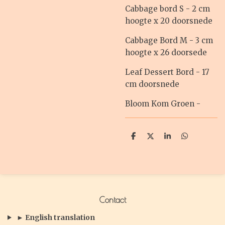
Cabbage bord S - 2 cm
hoogte x 20 doorsnede
Cabbage Bord M - 3 cm
hoogte x 26 doorsede
Leaf Dessert Bord - 17
cm doorsnede
Bloom Kom Groen -
D
D
S
D
e
e
h
e
l
e
a
l
e
l
r
e
n
e
n
Contact
► English translation