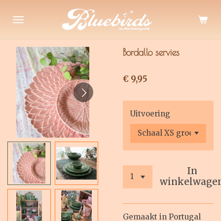
Ga
direct
naar
de
Bordallo servies
hoofdinhoud
€ 9,95
Uitvoering
In
winkelwage
Gemaakt in Portugal