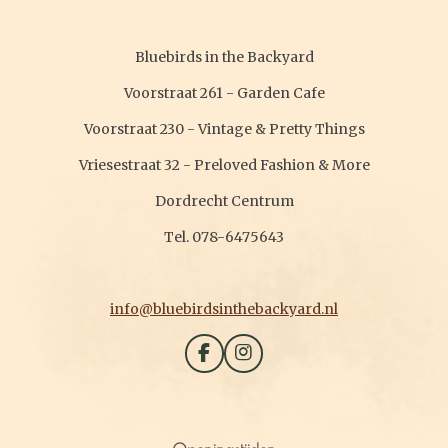
Bluebirds in the Backyard
Voorstraat 261 - Garden Cafe
Voorstraat 230 - Vintage & Pretty Things
Vriesestraat 32 - Preloved Fashion & More
Dordrecht Centrum
Tel. 078-6475643
info@bluebirdsinthebackyard.nl
F
I
a
n
c
s
e
t
b
a