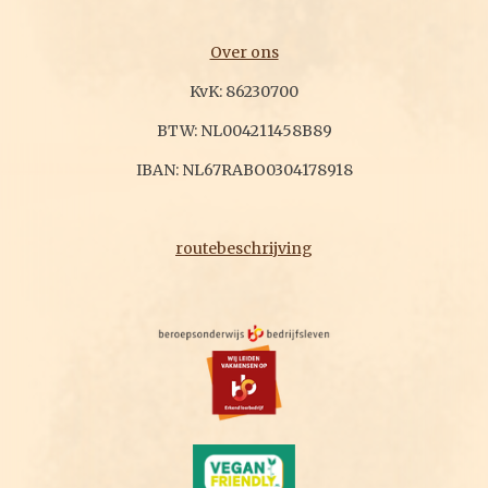
Over ons
KvK: 86230700
BTW: NL004211458B89
IBAN: NL67RABO0304178918
routebeschrijving