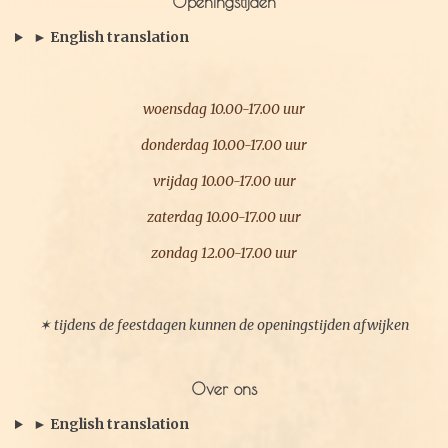
Openingstijden
o
g
o
r
► English translation
k
a
m
woensdag 10.00-17.00 uur
donderdag 10.00-17.00 uur
vrijdag 10.00-17.00 uur
zaterdag 10.00-17.00 uur
zondag 12.00-17.00 uur
✶ tijdens de feestdagen kunnen de openingstijden afwijken
Over ons
► English translation