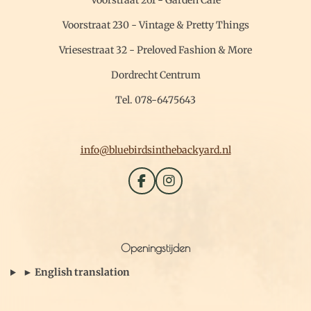
Voorstraat 230 - Vintage & Pretty Things
Vriesestraat 32 - Preloved Fashion & More
Dordrecht Centrum
Tel. 078-6475643
info@bluebirdsinthebackyard.nl
F
I
a
n
c
s
e
t
b
a
Openingstijden
o
g
o
r
► English translation
k
a
m