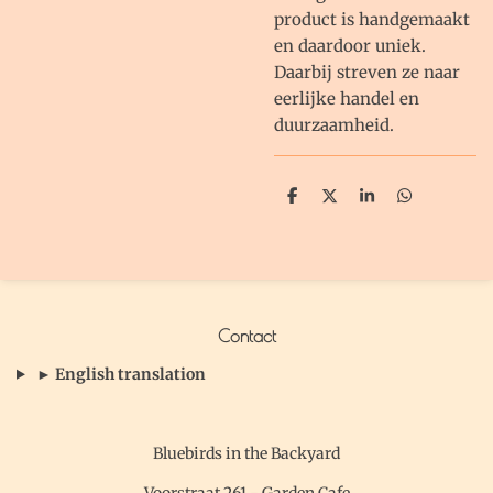
product is handgemaakt
en daardoor uniek.
Daarbij streven ze naar
eerlijke handel en
duurzaamheid.
D
D
S
D
e
e
h
e
l
e
a
l
e
l
r
e
n
e
n
Contact
► English translation
Bluebirds in the Backyard
Voorstraat 261 - Garden Cafe