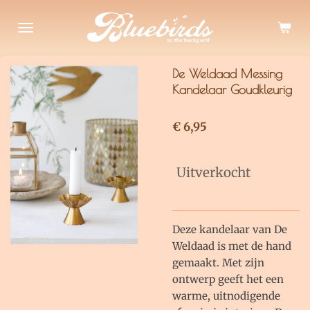
Ga
direct
naar
de
De Weldaad Messing
hoofdinhoud
Kandelaar Goudkleurig
€ 6,95
Uitverkocht
Deze kandelaar van De
Weldaad is met de hand
gemaakt. Met zijn
ontwerp geeft het een
warme, uitnodigende