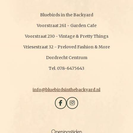
Bluebirds in the Backyard
Voorstraat 261 - Garden Cafe
Voorstraat 230 - Vintage & Pretty Things
Vriesestraat 32 - Preloved Fashion & More
Dordrecht Centrum
Tel. 078-6475643
info@bluebirdsinthebackyard.nl
F
I
a
n
c
s
e
t
b
a
Openingstijden
o
g