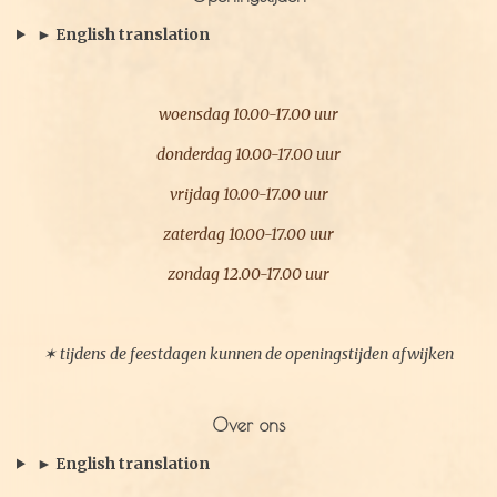
o
r
► English translation
k
a
m
woensdag 10.00-17.00 uur
donderdag 10.00-17.00 uur
vrijdag 10.00-17.00 uur
zaterdag 10.00-17.00 uur
zondag 12.00-17.00 uur
✶ tijdens de feestdagen kunnen de openingstijden afwijken
Over ons
► English translation