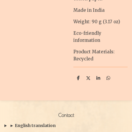
Made in India
Weight: 90 g (3.17 oz)
Eco-friendly
information
Product Materials:
Recycled
D
D
S
D
e
e
h
e
l
e
a
l
e
l
r
e
n
e
n
Contact
► English translation