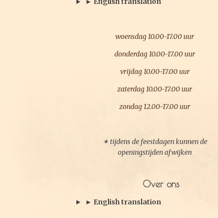
► English translation
m
woensdag 10.00-17.00 uur
donderdag 10.00-17.00 uur
vrijdag 10.00-17.00 uur
zaterdag 10.00-17.00 uur
zondag 12.00-17.00 uur
✶ tijdens de feestdagen kunnen de
openingstijden afwijken
Over ons
► English translation