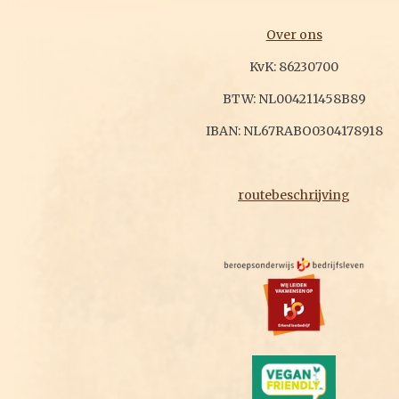
Over ons
KvK: 86230700
BTW: NL004211458B89
IBAN: NL67RABO0304178918
routebeschrijving