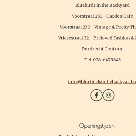
Bluebirds in the Backyard
Voorstraat 261 - Garden Cafe
Voorstraat 230 - Vintage & Pretty T
Vriesestraat 32 - Preloved Fashion &
Dordrecht Centrum
Tel. 078-6475643
info@bluebirdsinthebackyard.n
F
I
a
n
c
s
e
t
b
a
o
g
Openingstijden
o
r
k
a