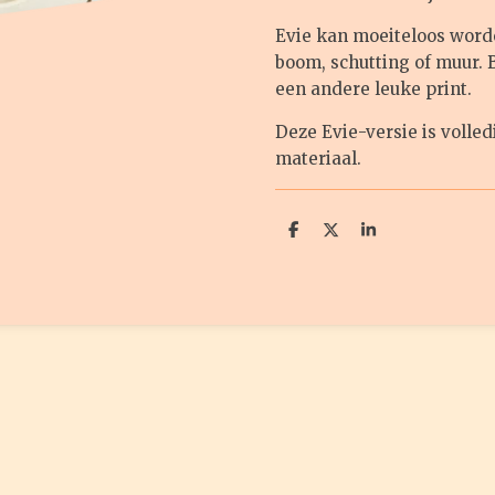
Evie kan moeiteloos word
boom, schutting of muur. 
een andere leuke print.
Deze Evie-versie is volle
materiaal.
D
D
S
e
e
h
l
e
a
e
l
r
n
e