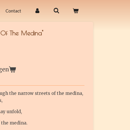
Contact
s Of The Medina"
gen
ugh the narrow streets of the medina,
s,
ay unfold,
f the medina.