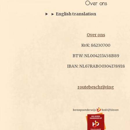
Over ons
► English translation
Over ons
KvK: 86230700
BTW: NL004211458B89
IBAN: NL67RABO0304178918
routebeschrijving