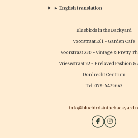
► English translation
Bluebirds in the Backyard
Voorstraat 261 - Garden Cafe
Voorstraat 230 - Vintage & Pretty T
Vriesestraat 32 - Preloved Fashion &
Dordrecht Centrum
Tel. 078-6475643
info@bluebirdsinthebackyard.n
F
I
a
n
c
s