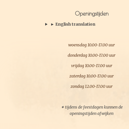
e
t
b
a
o
g
Openingstijden
o
r
k
a
► English translation
m
woensdag 10.00-17.00 uur
donderdag 10.00-17.00 uur
vrijdag 10.00-17.00 uur
zaterdag 10.00-17.00 uur
zondag 12.00-17.00 uur
✶ tijdens de feestdagen kunnen de
openingstijden afwijken