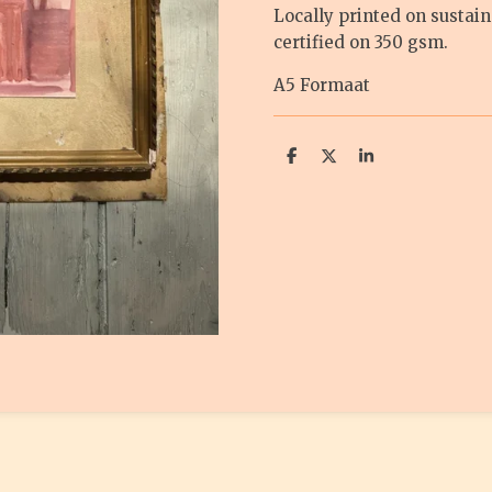
Locally printed on sustain
certified on 350 gsm.
A5 Formaat
D
D
S
e
e
h
l
e
a
e
l
r
n
e