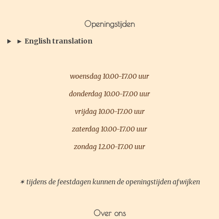
e
t
b
a
Openingstijden
o
g
o
r
► English translation
k
a
m
woensdag 10.00-17.00 uur
donderdag 10.00-17.00 uur
vrijdag 10.00-17.00 uur
zaterdag 10.00-17.00 uur
zondag 12.00-17.00 uur
✶ tijdens de feestdagen kunnen de openingstijden afwijken
Over ons