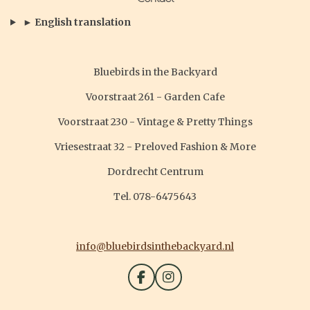
► English translation
Bluebirds in the Backyard
Voorstraat 261 - Garden Cafe
Voorstraat 230 - Vintage & Pretty Things
Vriesestraat 32 - Preloved Fashion & More
Dordrecht Centrum
Tel. 078-6475643
info@bluebirdsinthebackyard.nl
F
I
a
n
c
s