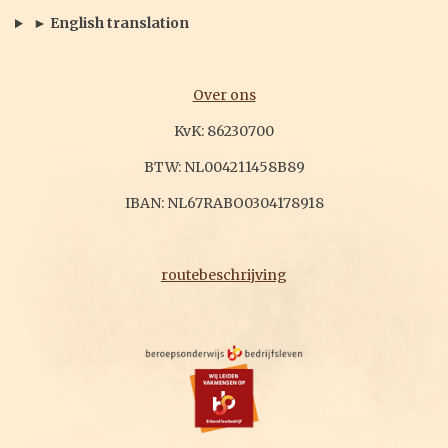
► English translation
Over ons
KvK: 86230700
BTW: NL004211458B89
IBAN: NL67RABO0304178918
routebeschrijving