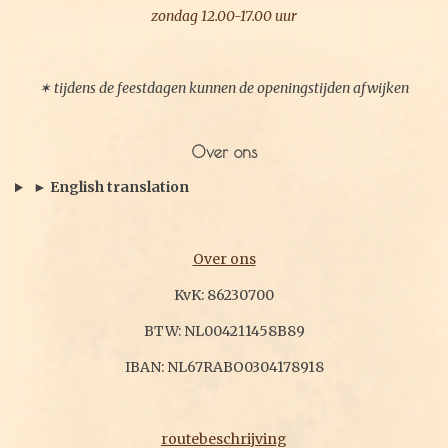
zondag 12.00-17.00 uur
✶ tijdens de feestdagen kunnen de openingstijden afwijken
Over ons
► English translation
Over ons
KvK: 86230700
BTW: NL004211458B89
IBAN: NL67RABO0304178918
routebeschrijving