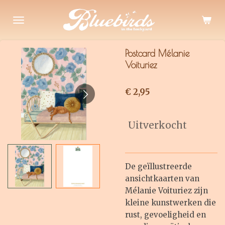
Ga
direct
naar
de
Postcard Mélanie
hoofdinhoud
Voituriez
€ 2,95
Uitverkocht
De geïllustreerde
ansichtkaarten van
Mélanie Voituriez zijn
kleine kunstwerken die
rust, gevoeligheid en