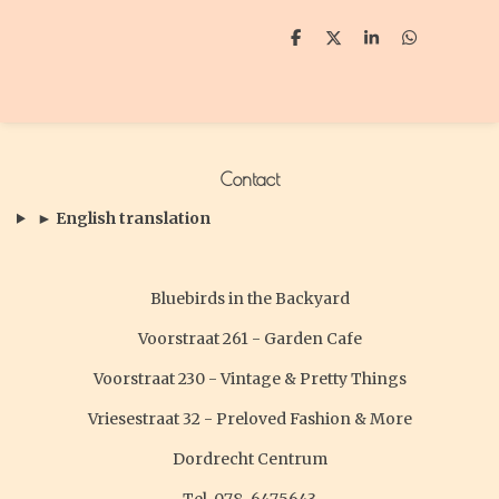
D
D
S
D
e
e
h
e
l
e
a
l
e
l
r
e
n
e
n
Contact
► English translation
Bluebirds in the Backyard
Voorstraat 261 - Garden Cafe
Voorstraat 230 - Vintage & Pretty Things
Vriesestraat 32 - Preloved Fashion & More
Dordrecht Centrum
Tel. 078-6475643