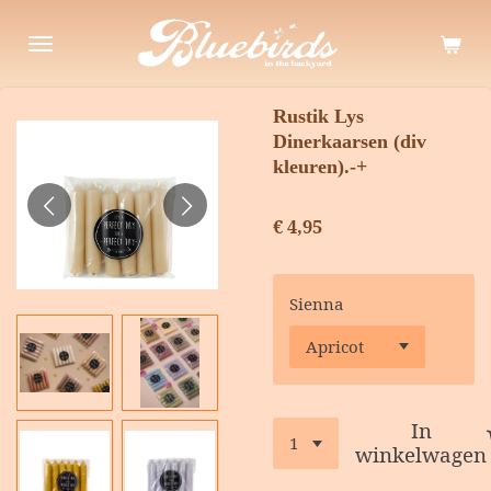
Ga
direct
naar
de
Rustik Lys
hoofdinhoud
Dinerkaarsen (div
kleuren).-+
€ 4,95
Sienna
In
winkelwagen