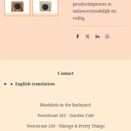
productieproces is
milieuvriendelijk en
veilig.
D
D
S
D
e
e
h
e
l
e
a
l
e
l
r
e
n
e
n
Contact
► English translation
Bluebirds in the Backyard
Voorstraat 261 - Garden Cafe
Voorstraat 230 - Vintage & Pretty Things