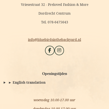
Vriesestraat 32 - Preloved Fashion & More
Dordrecht Centrum
Tel. 078-6475643
info@bluebirdsinthebackyard.nl
F
I
a
n
c
s
e
t
b
a
Openingstijden
o
g
o
r
► English translation
k
a
m
woensdag 10.00-17.00 uur
donderdag 10.00-17.00 uur