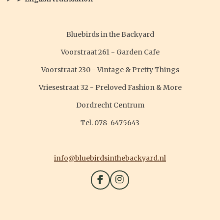
Bluebirds in the Backyard
Voorstraat 261 - Garden Cafe
Voorstraat 230 - Vintage & Pretty Things
Vriesestraat 32 - Preloved Fashion & More
Dordrecht Centrum
Tel. 078-6475643
info@bluebirdsinthebackyard.nl
F
I
a
n
c
s
e
t
b
a