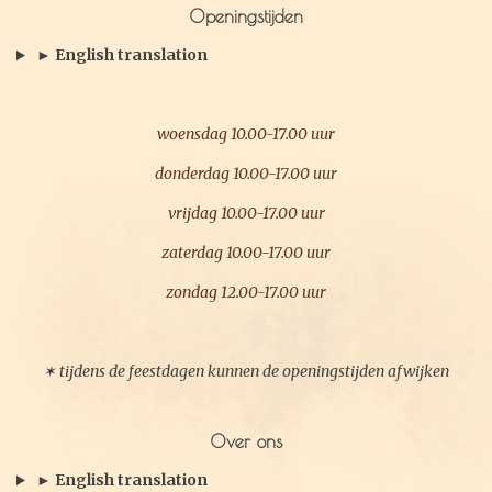
Openingstijden
o
g
o
r
► English translation
k
a
m
woensdag 10.00-17.00 uur
donderdag 10.00-17.00 uur
vrijdag 10.00-17.00 uur
zaterdag 10.00-17.00 uur
zondag 12.00-17.00 uur
✶ tijdens de feestdagen kunnen de openingstijden afwijken
Over ons
► English translation