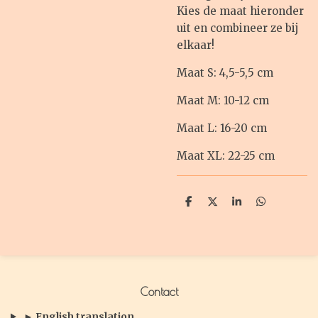
Kies de maat hieronder
uit en combineer ze bij
elkaar!
Maat S: 4,5-5,5 cm
Maat M: 10-12 cm
Maat L: 16-20 cm
Maat XL: 22-25 cm
D
D
S
D
e
e
h
e
l
e
a
l
e
l
r
e
n
e
n
Contact
► English translation