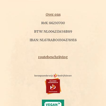
Over ons
KvK: 86230700
BTW: NL004211458B89
IBAN: NL67RABO0304178918
routebeschrijving