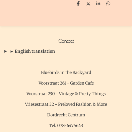
D
D
S
D
e
e
h
e
l
e
a
l
e
l
r
e
n
e
n
Contact
► English translation
Bluebirds in the Backyard
Voorstraat 261 - Garden Cafe
Voorstraat 230 - Vintage & Pretty Things
Vriesestraat 32 - Preloved Fashion & More
Dordrecht Centrum
Tel. 078-6475643