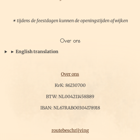
✶ tijdens de feestdagen kunnen de openingstijden afwijken
Over ons
► English translation
Over ons
KvK: 86230700
BTW: NL004211458B89
IBAN: NL67RABO0304178918
routebeschrijving