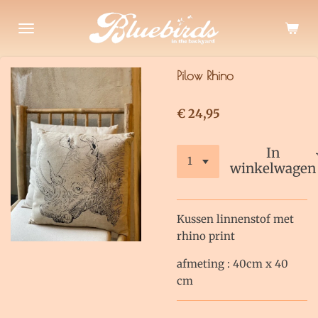
Ga
direct
naar
de
Pilow Rhino
hoofdinhoud
€ 24,95
In
winkelwagen
Kussen linnenstof met
rhino print
afmeting : 40cm x 40
cm